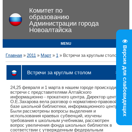
Комитет по
образованию
Администрации города
Новоалтайска
MENU
Версия для слабовидящих
Главная
»
2011
»
Март
»
1
» Встречи за круглым столом
Встречи за круглым столом
21:49
24,25 февраля и 1 марта в нашем городе происходили
встречи с представителями Алтайского
информационно - прокатного центра. Директор центра
О.Е.Захарова вела разговор о нормативно-правовой
базе школьной библиотеки, информационного центра.
Были рассмотрены вопросы выделения и
использования краевых субвенций, изучены
требования к школьным учебникам, рассмотрен
вопрос увеличения фонда школьных библиотек в
соответствии с утвержденным федеральным