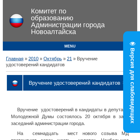
Комитет по
образованию
Администрации города
Новоалтайска
MENU
Версия для слабовидящих
Главная
»
2010
»
Октябрь
»
21
» Вручение
удостоверений кандидатов
Вручение удостоверений кандидатов
13:08
Вручение
удостоверений в кандидаты в депутаты
Молодежной Думы состоялось 20 октября в зале
заседаний администрации города.
На
семнадцать
мест нового созыва МД