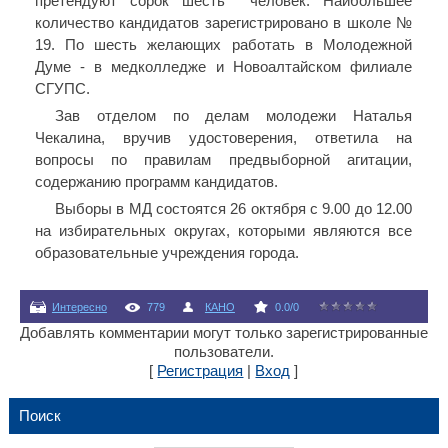
претендуют сорок шесть
человек. Наибольшее
количество кандидатов зарегистрировано в школе №
19. По шесть желающих работать в Молодежной
Думе - в медколледже и Новоалтайском филиале
СГУПС.
Зав отделом по делам молодежи Наталья
Чекалина, вручив удостоверения, ответила на
вопросы по правилам предвыборной агитации,
содержанию программ кандидатов.
Выборы в МД состоятся 26 октября с 9.00 до 12.00
на избирательных округах, которыми являются все
образовательные учреждения города.
Интересно
779
КАНО
0.0
/
0
Добавлять комментарии могут только зарегистрированные
пользователи.
[
Регистрация
|
Вход
]
Поиск