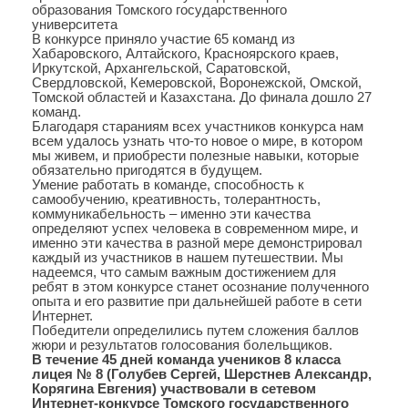
образования Томского государственного
университета
В конкурсе приняло участие 65 команд из
Хабаровского, Алтайского, Красноярского краев,
Иркутской, Архангельской, Саратовской,
Свердловской, Кемеровской, Воронежской, Омской,
Томской областей и Казахстана. До финала дошло 27
команд.
Благодаря стараниям всех участников конкурса нам
всем удалось узнать что-то новое о мире, в котором
мы живем, и приобрести полезные навыки, которые
обязательно пригодятся в будущем.
Умение работать в команде, способность к
самообучению, креативность, толерантность,
коммуникабельность – именно эти качества
определяют успех человека в современном мире, и
именно эти качества в разной мере демонстрировал
каждый из участников в нашем путешествии. Мы
надеемся, что самым важным достижением для
ребят в этом конкурсе станет осознание полученного
опыта и его развитие при дальнейшей работе в сети
Интернет.
Победители определились путем сложения баллов
жюри и результатов голосования болельщиков.
В течение 45 дней команда учеников 8 класса
лицея № 8 (Голубев Сергей, Шерстнев Александр,
Корягина Евгения) участвовали в сетевом
Интернет-конкурсе Томского государственного