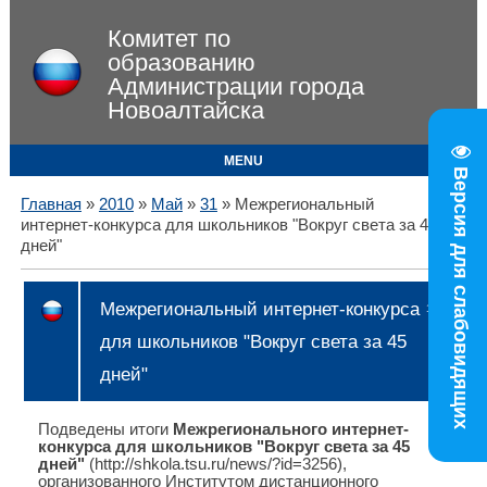
Комитет по
образованию
Администрации города
Новоалтайска
MENU
Версия для слабовидящих
Главная
»
2010
»
Май
»
31
» Межрегиональный
интернет-конкурса для школьников "Вокруг света за 45
дней"
Межрегиональный интернет-конкурса
15:19
для школьников "Вокруг света за 45
дней"
Подведены итоги
Межрегионального интернет-
конкурса для школьников "Вокруг света за 45
дней"
(http://shkola.tsu.ru/news/?id=3256),
организованного Институтом дистанционного