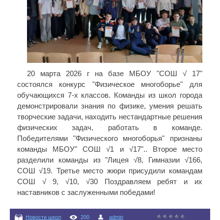
20 марта 2026 г на базе МБОУ "СОШ √ 17"
состоялся конкурс "Физическое многоборье" для
обучающихся 7-х классов. Команды из школ города
демонстрировали знания по физике, умения решать
творческие задачи, находить нестандартные решения
физических задач, работать в команде.
Победителями "Физического многоборья" признаны
команды МБОУ" СОШ √1 и √17".. Второе место
разделили команды из "Лицея √8, Гимназии √166,
СОШ √19. Третье место жюри присудили командам
СОШ √ 9, √10, √30 Поздравляем ребят и их
наставников с заслуженными победами!
Новости школ
200
admin