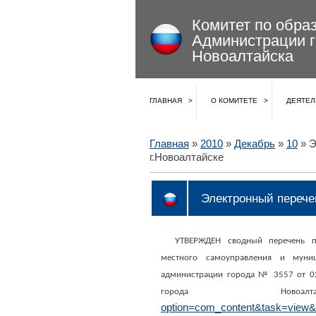
Комитет по обра
Администрации 
Новоалтайска
ГЛАВНАЯ
О КОМИТЕТЕ
ДЕЯТЕЛ
Главная
»
2010
»
Декабрь
»
10
» Э
г.Новоалтайске
Электронный перече
УТВЕРЖДЕН сводный перечень п
местного самоуправления и муни
администрации города № 3557 от 02
города Ново
option=com_content&task=view&