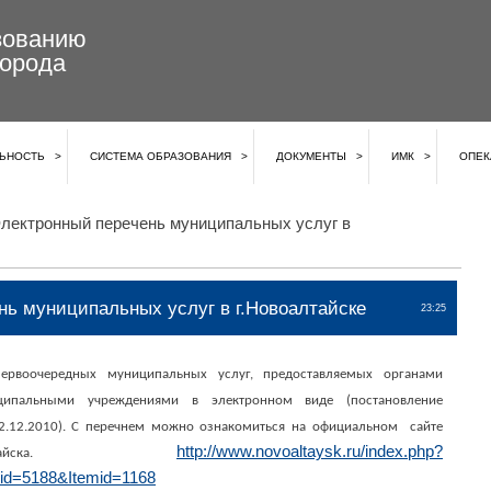
зованию
города
ЬНОСТЬ
СИСТЕМА ОБРАЗОВАНИЯ
ДОКУМЕНТЫ
ИМК
ОПЕК
лектронный перечень муниципальных услуг в
нь муниципальных услуг в г.Новоалтайске
23:25
ервоочередных муниципальных услуг, предоставляемых органами
ципальными учреждениями в электронном виде (постановление
.12.2010). С перечнем можно ознакомиться на официальном сайте
http://www.novoaltaysk.ru/index.php?
алтайска.
id=5188&Itemid=1168