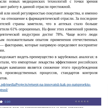
асли новых медицинских технологий с точки зрения
тают работу в данной отрасли престижной.
той или иной регулярностью покупают лекарства, и именно
 на отношение к фармацевтической отрасли. За последние
телей страны заметили, что в аптеках стало больше
тветили 61% опрошенных. На фоне этих изменений уровень
цевтической индустрии достиг 78%. Чаще всего люди
ным положительным опытом применения отечественных
 — факторами, которые напрямую определяют восприятие
ии.
родолжает видеть преимущество в зарубежных аналогах: в
тали, что импортные лекарства эффективнее российских
задач кампании является снижение этого предубеждения
х производственных процессов, стандартов контроля
атов.
ф/mediaProjects/retsept-na-innovatsii-kak-po-natsproektu-
trasl/
0.0
/
0
 могут только зарегистрированные пользователи.