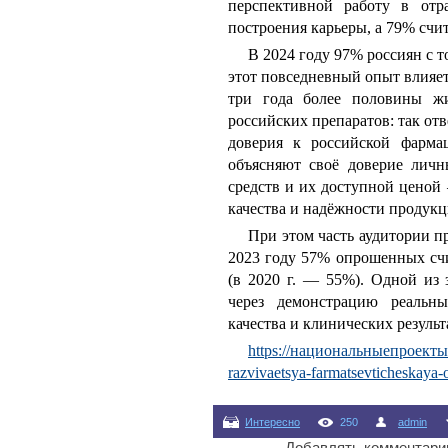
перспективной работу в отр
построения карьеры, а 79% счи
В 2024 году 97% россиян с 
этот повседневный опыт влияет
три года более половины жи
российских препаратов: так о
доверия к российской фарма
объясняют своё доверие лич
средств и их доступной ценой
качества и надёжности продукц
При этом часть аудитории п
2023 году 57% опрошенных счи
(в 2020 г. — 55%). Одной из 
через демонстрацию реальны
качества и клинических результ
https://национальныепроекты.р
razvivaetsya-farmatsevticheskaya-o
Интересно
250
admin
Добавлять комментарии